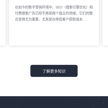
名方式可能导致数据分析时出现混乱，尤其是在跨平
在如今的数字营销环境中，SEO（搜索引擎优化）和
台
付费搜索广告已经不再是两个独立的领域，它们的整
合变得尤为重要，尤其是在降低客户获取成本
（CAC）和提升营销效率的过程中。如果品牌能够有
效地将这两者结合起来，就能在激烈的竞争中脱颖而
出，同时实现更高的投资回报率（ROI）。本文将探
讨如何通过SEO与付费搜索的深度整合，打造更智
能、更高效的营销策略。SEO与付费搜索：并非单独
选择传统上，SEO和付费搜索各自占据了不同的市场
了解更多
角色。SEO注重通过优化网站内容和结构，提升网站
的自然排名，从而吸引流量。而付费搜索则通过购买
了解更多知识
广告位，迅速获得曝光并直接引导流量。虽然这两种
方法看似各自独立，但实际操作中，二者的结合将为
品牌带来显著的协同效应。SEO：长远的投资SEO
是一项长期的战略。通过对关键词、内容和网站结构
的持续优化，SEO帮助品牌在搜索引擎结果页
（SERP）中占据有利位置，进而实现稳定的有机流