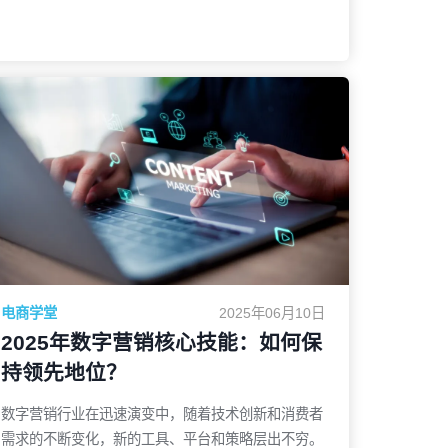
重要性。然而，很多人仍然对这两者如何协同工作存
在疑问：SEO与内容营销是如何结合才能发挥最大效
力的？在这篇文章中，我们将全面探讨SEO与内容营
销的协同关系，并分享一些能够帮助您提升线上业绩
的策略。通过正确的策略，您可以将SEO和内容营销
了解更多
这两种强大工具无缝结合，帮助您的网站实现质的飞
跃。SEO与内容营销：两个不可分割的营销工具首
先，了解SEO与内容营销的基本概念是至关重要的。
SEO：提升搜索引擎排名，增加曝光SEO是指通过
优化网站结构、内容和技术，提升网站在搜索引擎中
的排名。通过SEO优化，网站能够在搜索结果中脱颖
而出，吸引更多自然流量。常见的SEO优化策略包
括：关键词研究、页面优化、内外部链接建设、提升
电商学堂
2025年06月10日
页面加载速度以及保证网站的移动友好性等。内容营
2025年数字营销核心技能：如何保
销：以价值驱动的内容吸引目标客户内容营销则是通
持领先地位？
过创作和传播有价值的内容，吸引并维系目标受众。
内容营销不单是发布信息，而是通过内容的形式教育
数字营销行业在迅速演变中，随着技术创新和消费者
用户、解决问题，或者
需求的不断变化，新的工具、平台和策略层出不穷。