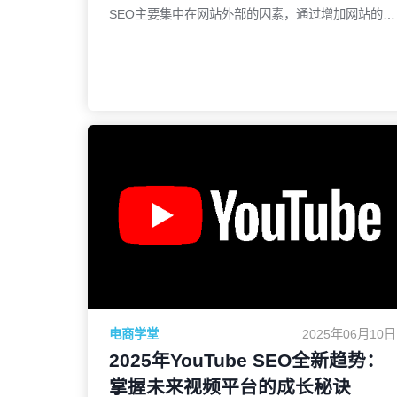
SEO主要集中在网站外部的因素，通过增加网站的可
信度和权威性来提高搜索引擎排名。想要在竞争激烈
的互联网环境中脱颖而出，站外SEO的策略不可或
缺。本文将为您介绍11种行之有效的站外SEO策
略，帮助您增强网站的曝光度和排名，同时提升网站
的权威性和信任度。1. 高质量外链的获取外链
（Backlinks）是站外SEO的核心。搜索引擎通过外
了解更多
链来评估网站的可信度和相关性，因此获取高质量的
外链是提升网站排名的关键。a. 精心挑选外链来源
获取外链的策略应集中于质量而非数量。选择那些行
业相关、权威性强的网站作为外链来源，可以显著提
升你的网站排名。与行业内的博主或媒体建立合作关
系，通过他们的文章或者资源页面获得外链，效果尤
为显著。b. 发掘外链机会除了传统的客座博客或合
作外链外，竞争对手的外链分析也是一种有效的策
电商学堂
2025年06月10日
略。借助如Ahrefs和SEMrush等工具，你可以识别竞
2025年YouTube SEO全新趋势：
争对手的外链来源，从中挖掘出适合自己网站的外链
掌握未来视频平台的成长秘诀
机会。2. 内容的深度与广度高质量的内容不仅能吸