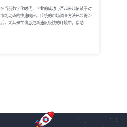
解目标受众的情感和态度。这不仅能帮助品牌优化其
在当前数字化时代，企业的成功与否越来越依赖于对
营销内容，更能
市场动态的快速响应。传统的市场调查方法已显得滞
后，尤其是在信息更新速度极快的环境中。借助
Google搜索趋势这一强大工具，企业可以实时获取
全球范围内的消费者行为数据，从而更好地预测市场
趋势，制定精准的营销策略。1. 通过Google搜索趋
势，精准捕捉消费者需求Google搜索趋势（Google
Trends）为营销人员提供了一个强有力的工具，它
能够帮助我们快速了解消费者的兴趣和需求。每一条
了解更多
搜索记录背后，都可能透露出消费者当前的关注点和
潜在需求。通过分析某一关键词的搜索趋势，企业能
够洞察到市场的脉动。例如，若某一产品的搜索量突
然飙升，并且相关的搜索词汇逐渐从“了解更多”转向
“最佳选择”或“价格对比”，那么这很可能预示着消费
者已进入购买决策的阶段。对于企业来说，捕捉这些
微妙变化，能够有效指导产品开发、营销活动甚至定
价策略的调整。2. 提升市场预测精准度：结合大数