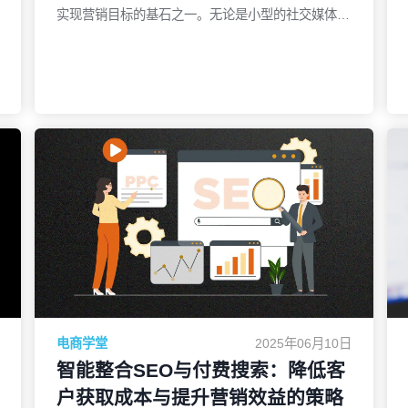
实现营销目标的基石之一。无论是小型的社交媒体广
告，还是复杂的多渠道活动，采用一套清晰、一致的
命名系统，能够显著提高团队协作效率、数据追踪的
准确性以及整体营销效果。本文将深入探讨为什么命
名规范如此重要，如何创建一套有效的活动命名体
系，以及在实际应用中如何避免常见的命名陷阱。为
什么命名规范至关重要？1. 提升团队协作营销活动
了解更多
往往涉及不同团队的合作，包括创意团队、数据分析
师、广告购买员等。如果每个团队都使用不同的命名
方式，项目管理和沟通将变得复杂且容易出错。统一
的命名规范提供了一个共同的语言，使得不同职能的
人员能够更清楚地理解活动的内容，进而提升协作效
率。例如，广告策划团队和数据分析团队可能在同一
活动中工作，如果没有一致的命名规则，他们可能会
误解或重复工作。通过规范化命名，可以减少这种误
电商学堂
2025年06月10日
解，确保每个人都能快速理解并定位到具体的广告或
智能整合SEO与付费搜索：降低客
数据点。2. 优化数据追踪与分析在营销活动中，准
户获取成本与提升营销效益的策略
确的数据追踪是实现有效决策的关键。而不规范的命