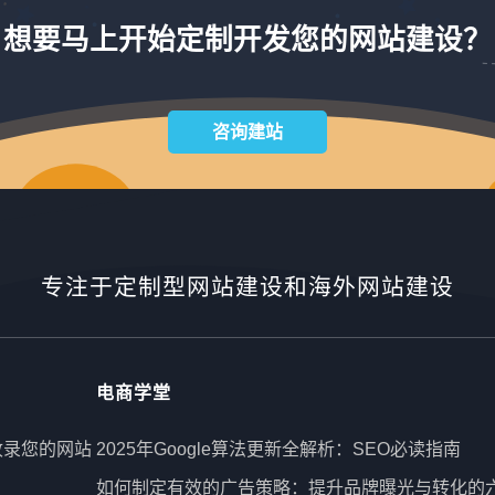
量。其优势在于：一旦排名上升，流量成本趋于零，
想要马上开始定制开发您的网站建设？
而且能够提供更高的转化率。SEO的挑战在于，它需
要时间来累积成果，往往是一个渐进式的过程。付费
搜索：快速见效的推动力与SEO的长期性质不同，付
费搜索提供即时的流量和曝
咨询建站
专注于定制型网站建设和海外网站建设
电商学堂
收录您的网站
2025年Google算法更新全解析：SEO必读指南
如何制定有效的广告策略：提升品牌曝光与转化的