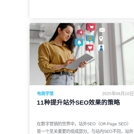
你如何应对这些变化。1. 什么是Google算法？为什
么它如此重要？Google算法是决定网站在搜索结果
中排名的核心机制。每当用户在Google上搜索时，
算法会从数十亿的网页中筛选出最相关的内容，确保
用户获得最佳的搜索体验。Google算法如何影响
了解更多
SEO？搜索排名：每次算法更新都会影响到搜索引擎
的排名标准，直接关系到网站的流量和曝光。内容优
化：算法更侧重于评估网站内容的质量和相关性，网
站内容的优化程度决定了在搜索结果中的位置。用户
体验：Google越来越注重网站的用户体验，包括加
载速度、移动端适配等因素。2. 重要的Google算法
更新：2024-2025Google的算法持续演化，以下是
近年来一些关键的更新，它们对于SEO至关重要：
电商学堂
2025年06月10日
2024年12月：垃圾内容更新此次更新着重打击低质
11种提升站外SEO效果的策略
量、过度优化的垃圾内容，特别是在全球范围内的应
用。Google通过这一更新努力提高搜索结果的内容
质量，减少不
在数字营销的世界中，站外SEO（Off-Page SEO）
是一个至关重要的组成部分。与站内SEO不同，站外