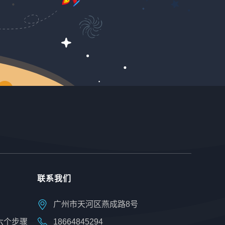
据与AI分析利用Google搜索趋势，营销专家不仅仅
依赖传统的关键字搜索量，更应结合AI技术和大数据
分析，深入挖掘搜索背后的潜在动机。例如，人工智
能可以帮助自动分类不同地区、不同人群的搜
联系我们
广州市天河区燕成路8号
六个步骤
18664845294