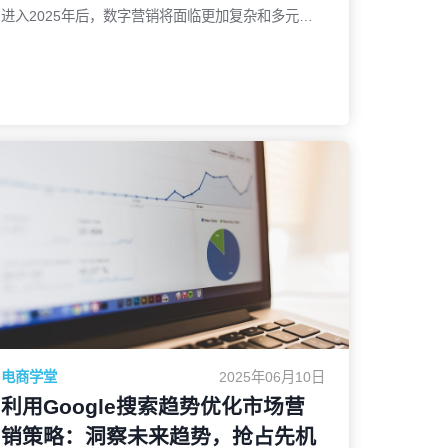
进入2025年后，数字营销将面临更加复杂和多元化
的挑战，要在这个竞争激烈的环境中脱颖而出，专业
人士必须不断提升并掌握一些核心技能。本文将讨论
未来数字营销领域中，不同于传统方法和技能的新趋
势和能力，帮助营销人员在未来数年中持续保持竞争
力。1. 人工智能驱动的个性化营销到2025年，AI将
不仅仅是一个辅助工具，它将成为营销策略的核心。
了解更多
越来越多的营销活动将依赖于机器学习和人工智能来
为消费者提供高度个性化的体验。精准的数据分析、
实时行为预测和定制化内容生成将是主要的发展方
向。例如，基于AI的推荐系统能在消费者的浏览过程
中即时推送个性化的广告和内容，大大提高广告投放
的效率和用户转化率。数字营销人员需要学习如何通
过AI平台收集并分析数据，预测消费者的行为，并实
时优化广告和内容，从而提升ROI。2. 数字化情感分
电商学堂
2025年06月10日
析与品牌互动到2025年，情感分析技术将成为衡量
利用Google搜索趋势优化市场营
消费者情绪和反应的重要工具。通过社交媒体和其他
销策略：洞察未来趋势，抢占先机
在线互动平台收集的数据，营销人员可以更深入地了