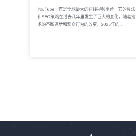
引读者，还能自然地获得外部链接。深入的文
YouTube一直是全球最大的在线视频平台，它的算法
和SEO策略在过去几年里发生了巨大的变化。随着技
术的不断进步和观众行为的改变，2025年的
YouTube SEO已不再只是关注关键词的堆砌和基础
优化。为了在这个平台上取得成功，创作者们需要充
分理解YouTube在内容推荐和用户互动中的新动态，
利用最新的技术趋势并采用创新的策略来引导自己的
频道走向繁荣。1. 强化内容体验与观众互动的紧密
结合2025年，YouTube的核心算法已经不再仅仅依
了解更多
赖视频的观看时长和点击率。如今，算法越来越依赖
于观众的互动数据和个性化推荐。YouTube将极其重
视与观众的互动关系，包括评论、分享、点赞和订阅
等行为。因此，创作者不仅要制作高质量的内容，还
需要深入分析观众的兴趣点，并在内容中鼓励观众的
参与。行动建议：设计互动式内容：通过在视频中提
出问题、进行投票或设置讨论话题，鼓励观众参与评
论。互动频率越高，视频的推荐概率越大。定期回应