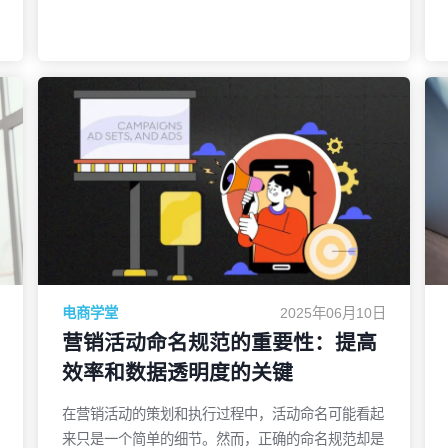
决心。对于网站管理员和SEO专家而言，这一系列的
变化意味着什么？如何应对这些不断变化的挑战，确
保自己的网站在激烈的竞争中保持领先地位？1.
Google 算法更新的趋势：频繁与精准2024 年的
Google 算法更新的频率和力度引发了行业的广泛讨
了解更多
论。仅仅在一个月内，Google 就推出了两次重要的
核心算法更新。这种频繁的更新模式在以前并不常
见，尤其是在短短几天内连续发布的情况。Google
官方表示，这些更新旨在优化搜索引擎的表现，提升
搜索结果的相关性和质量，并打击那些通过不正当手
段获得排名的网站。不过，尽管更新频繁，Google
并没有改变其核心目标：通过算法改进为用户提供更
准确、更有用的搜索结果。无论是针对搜索相关性、
电商学堂
2025年06月10日
内容质量的调整，还是打击垃圾内容，这些更新都指
营销活动命名规范的重要性：提高
向了一个共同的趋势——Google 想要创建一个更加
效率和数据透明度的关键
清洁、可靠的网络环境。2. 核心算法更新的深层次
含义每次核心
在营销活动的策划和执行过程中，活动命名可能看起
来只是一个简单的细节。然而，正确的命名规范却是