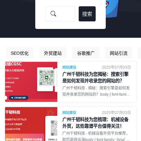
SEO优化
外贸建站
谷歌推广
网站引流
2025年07月03日
网站建设
广州千韧科技为您揭秘：搜索引擎
是如何发现并收录您的网站的？
广州千韧科技 - 揭秘：搜索引擎是如何发
现并收录您的网站的？body { font-family:
'Arial', 'Microsoft YaHei', sans-serif; line-
height: 1.8; margin: 0; padding: 20px;
2025年07月03日
网站建设
background-color: #f4f7f6; /* Light
广州千韧科技为您梳理：机械设备
background */ color: #333; } .container {
max-width: 1000px; margin: 0 auto;
外贸，这些靠谱平台值得关注！
background-color: #fff; padding: 30px;
广州千韧科技 - 机械设备外贸平台推荐，
border-radius: 8px; box-shadow: 0 2px
助您高效出海body { font-family: 'Arial',