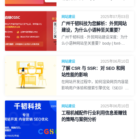
10px rgba(0, 0, 0, 0.1);
'Microsoft YaHei', sans-serif; line-height:
1.8; margin: 0; padding: 20px;
2025年07月03日
网站建设
background-color: #f4f7f6; /* Light
广州千韧科技为您解析：外贸网站
background */ color: #333; } .container {
max-width: 1000px; margin: 0 auto;
建设，为什么小语种至关重要？
background-color: #fff; padding: 30px;
广州千韧科技 - 外贸网站建设深度：为什
border-radius: 8px; box-shadow: 0 2px
么小语种网站至关重要？body { font-
10px rgba(0, 0, 0, 0.1); }
family: 'Arial', 'Microsoft YaHei', sans-
serif; line-height: 1.8; margin: 0;
2025年06月10日
网站建设
padding: 20px; background-color:
了解 CSR 与 SSR：对 SEO 和网
#f4f7f6; /* Light background */ color:
#333; } .container { max-width: 1000px;
站性能的影响
margin: 0 auto; background-color: #fff;
在网站开发过程中，如何渲染网页内容是
padding: 30px; border-radius: 8px; box-
影响用户体验和搜索引擎优化（SEO）的
shadow: 0 2px 10px rgba(0, 0, 0, 0.1);
重要因素。不同的渲染方式不仅会影响页
面的加载速度，还会影响网站在搜索引擎
2025年06月10日
网站建设
中的排名。本文将详细介绍两种常见的渲
工程机械配件行业利用信息差赚钱
染方式——服务器端渲染（SSR）和客户
端渲染（CSR），以及它们如何影响网
的策略与案例分析
站性能和 SEO。一、什么是网页渲染？
网页渲染是指浏览器将代码（HTML、
CSS、JavaScript）转换成最终可视化页