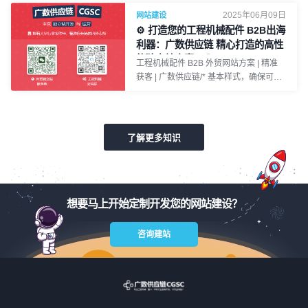
*/ body { font-family: 'Arial', sans-serif;
个功能完善、设计精良的独立站是吸引流
2025年06月09日
网站建设
line-height: 1.6; color: #333; margin: 0;
量与转化订单的基石。广数供应链
⚙️ 打造您的工程机械配件 B2B出海
padding: 20px; } h1, h2, h3, h4 { margin-
CGSC 的专业团队在为山推打造独立站
利器：广数供应链 精心打造的高性
top: 25px; margin-bottom: 15px; } h1 {
时，首先会进行深入的市场调研，了解目
能独立站方案！ 🚀
text-align: center; color: #8A2BE2; /*
工程机械配件 B2B 外贸网站方案 | 精准
标客户的喜好、需求以及竞争对手的情
BlueViolet */ font-size: 2em; } h2 { color:
获客 | 广数供应链/* 基本样式，确保可读
况。在网站设计上，采用简洁且符合国际
#FF4500; /* Orange
性且不影响原有网站布局 */ body { font-
审美的布局，融入山推的品牌元素，营造
family: 'Arial', sans-serif; line-height: 1.6;
出专业、可靠的氛围。确保网站在不同设
color: #333; margin: 0; padding: 20px; }
备上，如电脑、平板、手机等，都能完美
h1, h2, h3, h4 { margin-top: 25px;
适配，提供一致的用户体验。网站的导航
了解更多知识
margin-bottom: 15px; } h1 { text-align:
栏要清晰明了，方便用户快速找到所需产
center; color: #8A2BE2; /* BlueViolet */
品和信息。产品展示页面应详细呈现产品
font-size: 2em; } h2 { color: #FF4500; /*
的参数、特点、优势以及应用场景，搭配
OrangeRed */
高清图片和视频，让客户全面了解山推的
想要马上开始定制开发您的网站建设？
工程机械产品。Building a High - Quality
Foundation
咨询建站