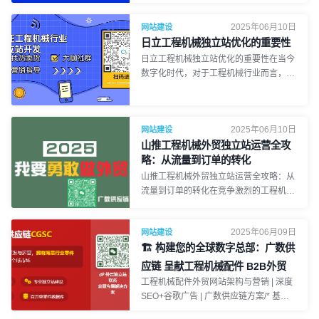
面的过程。用户访问网站时，浏览器解析
并加载这些资源，构建页面的 DOM（文
2025年06月10日
网站建设
档对象模型），然后将页面内容展示给用
日立工程机械独立站优化的重要性
户。这一过程是用户访问网站时看到页面
日立工程机械独立站优化的重要性在当今
的直接原因。根据渲染的执行位置不同，
数字化时代，对于工程机械行业而言，拥
网站通常分为两种渲染方式：服务器端渲
有一个优质的独立站至关重要。特别是像
染（SSR）和客户端渲染（CSR）。
日立工程机械这样的知名品牌，独立站不
二、服务器端渲染与客户端渲染的区别服
仅是展示产品和服务的窗口，更是连接全
务器端渲染（SSR）服务器端渲染是指网
2025年06月10日
球客户的重要桥梁。对于想要拓展外贸业
网站建设
页内容在服务器上预先生成 HTML 页
务的工程机械企业来说，独立站的搜索引
山推工程机械外贸独立站运营全攻
面，然后将整个页面传输到用户的浏览
擎排名直接影响着企业在国际市场的曝光
略：从流量到订单的转化
器。由于页面已完全渲染，用户在打开网
度和业务拓展。更高的排名意味着更多的
山推工程机械外贸独立站运营全攻略：从
页时能够快速看到完整内容。这种渲染方
潜在客户能够发现您的网站，从而增加业
流量到订单的转化在竞争激烈的工程机械
式通常用于传统网站和动态内容较少的页
务机会。The Importance of Optimizing
外贸领域，山推若想持续拓展国际市场，
面。客户端渲染（CSR）客户端渲染的
Hitachi Construction Machinery's
实现业务的稳步增长，其外贸独立站的有
方式下，网站在初次加载时只发送基本的
Independent WebsiteIn today's digital
2025年06月09日
网站建设
效运营至关重要。从吸引流量到成功转化
HTML 结构，接着通过 JavaScr
age, for the construction machinery
🏗️ 构建您的全球数字总部：广数供
为订单，这一过程涉及多个关键环节。广
industry, having a high - quality
州千韧科技旗下品牌广数供应链
应链 呈献工程机械配件 B2B外贸
independent website is of great
CGSC，凭借丰富的经验和专业的团队，
网站架构与营销全景图！ 🌍
工程机械配件外贸网站架构与营销 | 深度
significance. Especially for well - known
为山推及其他工程机械企业提供全方位的
SEO+谷歌广告 | 广数供应链方案/* 基本
brands like Hitachi Construction
独立站运营解决方案，助力其在国际市场
样式，确保可读性且不影响原有网站布局
Machinery, the indepe
中脱颖而出。构建优质外贸独立站基础一