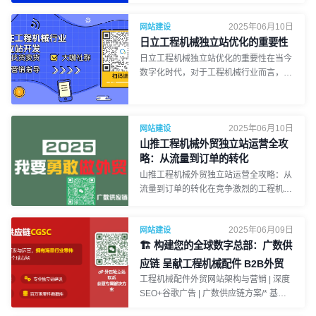
面的过程。用户访问网站时，浏览器解析
并加载这些资源，构建页面的 DOM（文
2025年06月10日
网站建设
档对象模型），然后将页面内容展示给用
日立工程机械独立站优化的重要性
户。这一过程是用户访问网站时看到页面
日立工程机械独立站优化的重要性在当今
的直接原因。根据渲染的执行位置不同，
数字化时代，对于工程机械行业而言，拥
网站通常分为两种渲染方式：服务器端渲
有一个优质的独立站至关重要。特别是像
染（SSR）和客户端渲染（CSR）。
日立工程机械这样的知名品牌，独立站不
二、服务器端渲染与客户端渲染的区别服
仅是展示产品和服务的窗口，更是连接全
务器端渲染（SSR）服务器端渲染是指网
2025年06月10日
球客户的重要桥梁。对于想要拓展外贸业
网站建设
页内容在服务器上预先生成 HTML 页
务的工程机械企业来说，独立站的搜索引
山推工程机械外贸独立站运营全攻
面，然后将整个页面传输到用户的浏览
擎排名直接影响着企业在国际市场的曝光
略：从流量到订单的转化
器。由于页面已完全渲染，用户在打开网
度和业务拓展。更高的排名意味着更多的
山推工程机械外贸独立站运营全攻略：从
页时能够快速看到完整内容。这种渲染方
潜在客户能够发现您的网站，从而增加业
流量到订单的转化在竞争激烈的工程机械
式通常用于传统网站和动态内容较少的页
务机会。The Importance of Optimizing
外贸领域，山推若想持续拓展国际市场，
面。客户端渲染（CSR）客户端渲染的
Hitachi Construction Machinery's
实现业务的稳步增长，其外贸独立站的有
方式下，网站在初次加载时只发送基本的
Independent WebsiteIn today's digital
2025年06月09日
网站建设
效运营至关重要。从吸引流量到成功转化
HTML 结构，接着通过 JavaScr
age, for the construction machinery
🏗️ 构建您的全球数字总部：广数供
为订单，这一过程涉及多个关键环节。广
industry, having a high - quality
州千韧科技旗下品牌广数供应链
应链 呈献工程机械配件 B2B外贸
independent website is of great
CGSC，凭借丰富的经验和专业的团队，
网站架构与营销全景图！ 🌍
工程机械配件外贸网站架构与营销 | 深度
significance. Especially for well - known
为山推及其他工程机械企业提供全方位的
SEO+谷歌广告 | 广数供应链方案/* 基本
brands like Hitachi Construction
独立站运营解决方案，助力其在国际市场
样式，确保可读性且不影响原有网站布局
Machinery, the indepe
中脱颖而出。构建优质外贸独立站基础一