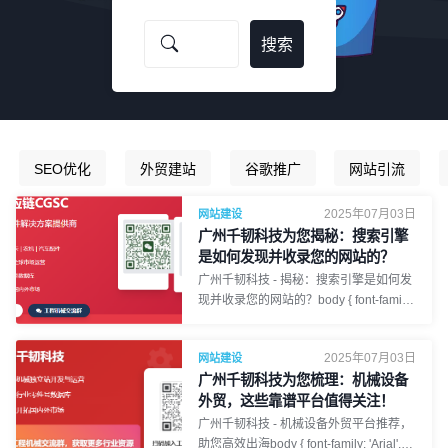
SEO优化
外贸建站
谷歌推广
网站引流
2025年07月03日
网站建设
广州千韧科技为您揭秘：搜索引擎
是如何发现并收录您的网站的？
广州千韧科技 - 揭秘：搜索引擎是如何发
现并收录您的网站的？body { font-family:
'Arial', 'Microsoft YaHei', sans-serif; line-
height: 1.8; margin: 0; padding: 20px;
2025年07月03日
网站建设
background-color: #f4f7f6; /* Light
广州千韧科技为您梳理：机械设备
background */ color: #333; } .container {
max-width: 1000px; margin: 0 auto;
外贸，这些靠谱平台值得关注！
background-color: #fff; padding: 30px;
广州千韧科技 - 机械设备外贸平台推荐，
border-radius: 8px; box-shadow: 0 2px
助您高效出海body { font-family: 'Arial',