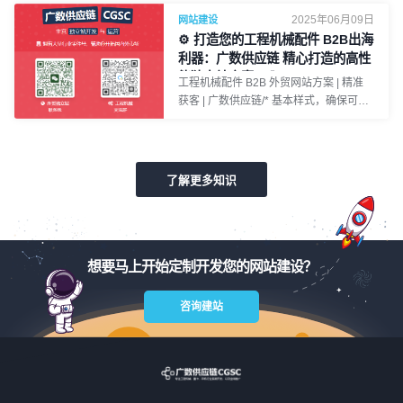
*/ body { font-family: 'Arial', sans-serif;
个功能完善、设计精良的独立站是吸引流
2025年06月09日
网站建设
line-height: 1.6; color: #333; margin: 0;
量与转化订单的基石。广数供应链
⚙️ 打造您的工程机械配件 B2B出海
padding: 20px; } h1, h2, h3, h4 { margin-
CGSC 的专业团队在为山推打造独立站
利器：广数供应链 精心打造的高性
top: 25px; margin-bottom: 15px; } h1 {
时，首先会进行深入的市场调研，了解目
能独立站方案！ 🚀
text-align: center; color: #8A2BE2; /*
工程机械配件 B2B 外贸网站方案 | 精准
标客户的喜好、需求以及竞争对手的情
BlueViolet */ font-size: 2em; } h2 { color:
获客 | 广数供应链/* 基本样式，确保可读
况。在网站设计上，采用简洁且符合国际
#FF4500; /* Orange
性且不影响原有网站布局 */ body { font-
审美的布局，融入山推的品牌元素，营造
family: 'Arial', sans-serif; line-height: 1.6;
出专业、可靠的氛围。确保网站在不同设
color: #333; margin: 0; padding: 20px; }
备上，如电脑、平板、手机等，都能完美
h1, h2, h3, h4 { margin-top: 25px;
适配，提供一致的用户体验。网站的导航
了解更多知识
margin-bottom: 15px; } h1 { text-align:
栏要清晰明了，方便用户快速找到所需产
center; color: #8A2BE2; /* BlueViolet */
品和信息。产品展示页面应详细呈现产品
font-size: 2em; } h2 { color: #FF4500; /*
的参数、特点、优势以及应用场景，搭配
OrangeRed */
高清图片和视频，让客户全面了解山推的
想要马上开始定制开发您的网站建设？
工程机械产品。Building a High - Quality
Foundation
咨询建站