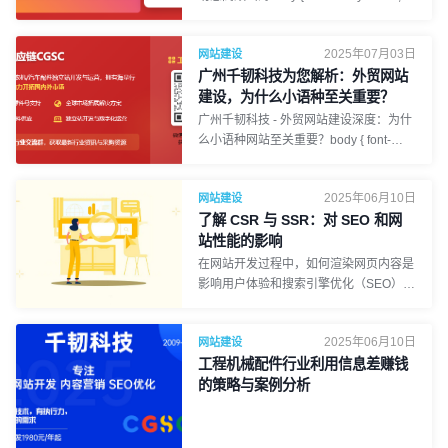
10px rgba(0, 0, 0, 0.1);
'Microsoft YaHei', sans-serif; line-height:
1.8; margin: 0; padding: 20px;
2025年07月03日
网站建设
background-color: #f4f7f6; /* Light
广州千韧科技为您解析：外贸网站
background */ color: #333; } .container {
max-width: 1000px; margin: 0 auto;
建设，为什么小语种至关重要？
background-color: #fff; padding: 30px;
广州千韧科技 - 外贸网站建设深度：为什
border-radius: 8px; box-shadow: 0 2px
么小语种网站至关重要？body { font-
10px rgba(0, 0, 0, 0.1); }
family: 'Arial', 'Microsoft YaHei', sans-
serif; line-height: 1.8; margin: 0;
2025年06月10日
网站建设
padding: 20px; background-color:
了解 CSR 与 SSR：对 SEO 和网
#f4f7f6; /* Light background */ color:
#333; } .container { max-width: 1000px;
站性能的影响
margin: 0 auto; background-color: #fff;
在网站开发过程中，如何渲染网页内容是
padding: 30px; border-radius: 8px; box-
影响用户体验和搜索引擎优化（SEO）的
shadow: 0 2px 10px rgba(0, 0, 0, 0.1);
重要因素。不同的渲染方式不仅会影响页
面的加载速度，还会影响网站在搜索引擎
2025年06月10日
网站建设
中的排名。本文将详细介绍两种常见的渲
工程机械配件行业利用信息差赚钱
染方式——服务器端渲染（SSR）和客户
端渲染（CSR），以及它们如何影响网
的策略与案例分析
站性能和 SEO。一、什么是网页渲染？
网页渲染是指浏览器将代码（HTML、
CSS、JavaScript）转换成最终可视化页