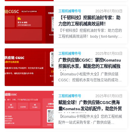
font-family: 'PingFang SC', 'Microsoft
YaHei', sans-serif; line-height: 1.8; color:
2025年07月03日
工程机械零件号
#333; margin: 0; padding: 20px;
【千韧科技】挖掘机油封专家：助
background-color: #f8f8f8; } .container {
力您的工程机械高效运转！
max-width: 1200px; margin: 0 auto;
【千韧科技】挖掘机油封专家：助力您的
background-color: #fff; padding: 30px;
工程机械高效运转！body { font-family:
border-radius: 8px; box-shadow: 0 0
'PingFang SC', 'Microsoft YaHei', sans-
15px rgba(0, 0, 0, 0.1); } h1 {
serif; line-height: 1.8; color: #333;
2025年07月03日
工程机械零件号
margin: 0; padding: 20px; background-
广数供应链CGSC：掌控Komatsu
color: #f8f8f8; } .container { max-width:
1200px; margin: 0 auto; background-
挖掘机水泵，赋能您的工程机械独
color: #fff; padding: 30px; border-radius:
立站！
【Komatsu小松配件大全】广数供应链
8px; box-shadow: 0 0 15px rgba(0, 0, 0,
CGSC：挖掘机水泵与您独立站的成功密
0.1); } h1 {
码！body { font-family: 'Arial', sans-serif;
line-height: 1.8; color: #333; margin: 0;
2025年07月03日
工程机械零件号
padding: 20px; background-color:
赋能全球！广数供应链CGSC携海
#f9f9f9; } .container { max-width:
量Komatsu发动机配件，助您外贸
1200px; margin: auto; background: #fff;
独立站乘风破浪！
padding: 30px; border-radius: 8px; box-
【Komatsu卡特配件大全】您的工程机械
shadow: 0 0 15px rgba(0, 0, 0, 0.1); }
配件一站式采购专家 - 广数供应链
h1, h2, h3, h4 { co
CGSCbody { font-family: 'Arial', sans-