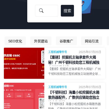
SEO优化
外贸建站
谷歌推广
网站引流
2025年07月05日
工程机械零件号
【重磅】挖掘机主轴承套件大揭
秘！广州千韧科技助您工程机械独
立站驰骋全球！
【重磅】挖掘机主轴承套件大揭秘！广州
千韧科技助您工程机械独立站驰骋全球！
body { font-family: 'PingFang SC',
'Microsoft YaHei', sans-serif; line-height:
2025年07月05日
工程机械零件号
1.8; color: #333; margin: 0; padding:
【千韧科技】海量小松挖掘机水箱
20px; background-color: #f8f8f8; }
散热器配件，广数供应链助您独立
.container { max-width: 1200px; margin:
站出海无忧！
0 auto; background-color: #fff; padding:
【千韧科技】海量小松挖掘机水箱散热器
30px; border-radius: 10px; box-shadow:
配件，广数供应链助您独立站出海无忧！