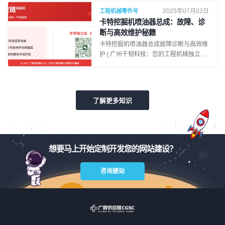
serif; line-height: 1.8; color: #333;
2025年07月02日
工程机械零件号
margin: 0; padding: 20px; background-
卡特挖掘机喷油器总成：故障、诊
color: #f9f9f9; } .container { max-width:
断与高效维护秘籍
1200px; margin: auto; background: #fff;
卡特挖掘机喷油器总成故障诊断与高效维
padding: 30px; border-radius: 8px; box-
护 | 广州千韧科技：您的工程机械独立站
shadow: 0 0 15px rgba(0, 0, 0, 0.1); }
赋能专家body { font-family: 'Segoe UI',
h1, h2, h3, h4 { c
Tahoma, Geneva, Verdana, sans-serif;
line-height: 1.8; color: #333; margin: 0;
padding: 20px; background-color:
了解更多知识
#f9f9f9; } .container { max-width:
1200px; margin: auto; background: #fff;
padding: 30px; border-radius: 12px;
box-shadow: 0 8px 20px
rgba(0,0,0,0.1); } h1 { color: #0056b3;
想要马上开始定制开发您的网站建设？
text-align: center; font-size: 2.8em;
margin-bottom: 30px; position: relative;
咨询建站
padding-bottom: 15px; } h1::after { cont